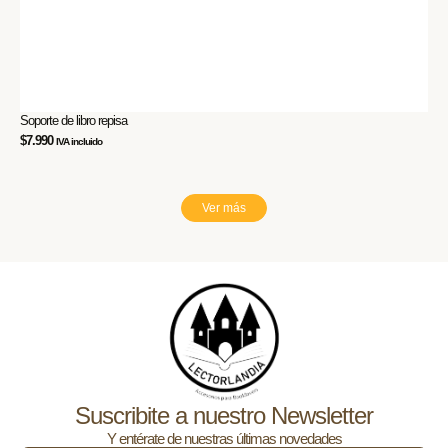
Soporte de libro repisa
Pac
$
7.990
$
25
IVA incluido
Ver más
Suscribite a nuestro Newsletter
Y entérate de nuestras últimas novedades