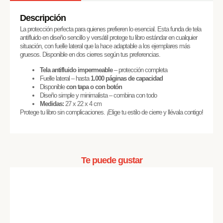
Descripción
La protección perfecta para quienes prefieren lo esencial. Esta funda de tela
antifluido en diseño sencillo y versátil protege tu libro estándar en cualquier
situación, con fuelle lateral que la hace adaptable a los ejemplares más
gruesos. Disponible en dos cierres según tus preferencias.
Tela antifluido impermeable
– protección completa
Fuelle lateral – hasta
1.000 páginas de capacidad
Disponible
con tapa o con botón
Diseño simple y minimalista – combina con todo
Medidas:
27 x 22 x 4 cm
Protege tu libro sin complicaciones. ¡Elige tu estilo de cierre y llévala contigo!
Te puede gustar