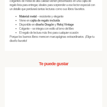
colgantes de metal de alta calidad vienen presentados en una cajita de
regalo lista para entregar, ideales para sorprender a ese lector especial con
un detalle que perdurará tantas lecturas como sus libros favoritos.
Material metal
– resistente y elegante
Viene en
cajita de regalo incluida
Disponible en
diseño Dragón
y
Reloj Vintage
Colgante – se integra con estilo al lomo del libro
El regalo de lectura más fino para cualquier ocasión
Porque los buenos libros merecen marcapáginas extraordinarios. ¡Elige tu
diseño favorito!
Te puede gustar