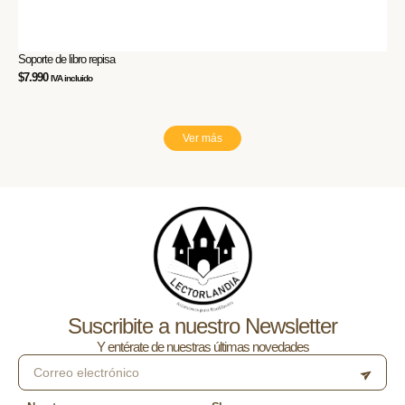
Soporte de libro repisa
Pac
$
7.990
$
25
IVA incluido
Ver más
Suscribite a nuestro Newsletter
Y entérate de nuestras últimas novedades