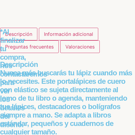
*Al
Descripción
Información adicional
finalizar
Preguntas frecuentes
Valoraciones
tu
compra,
Descripción
nos
Nunca más buscarás tu lápiz cuando más
contactaremos
lo necesites. Este portalápices de cuero
para
con elástico se sujeta directamente al
ver
lomo de tu libro o agenda, manteniendo
los
tus lápices, destacadores o bolígrafos
detalles
siempre a mano. Se adapta a libros
del
estándar, pequeños y cuadernos de
diseño.
cualquier tamaño.